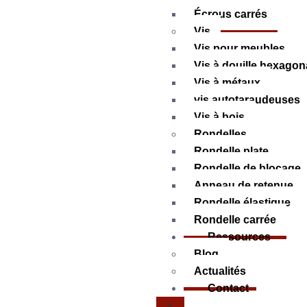
Écrous carrés
Vis
Vis pour meubles
Vis à douille hexagon
Vis à métaux
vis autotaraudeuses
Vis à bois
Rondelles
Rondelle plate
Rondelle de blocage
Anneau de retenue
Rondelle élastique
Rondelle carrée
Ressources
Blog
Actualités
Contact
X