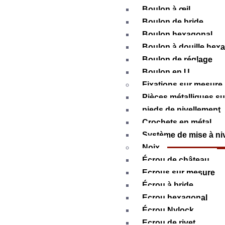
Boulon à œil
Boulon de bride
Boulon hexagonal
Boulon à douille hex
Boulon de réglage
Boulon en U
Fixations sur mesure
Pièces métalliques s
pieds de nivellement
Crochets en métal
Système de mise à ni
Noix
Écrou de château
Ecrous sur mesure
Écrou à bride
Ecrou hexagonal
Écrou Nylock
Ecrou de rivet