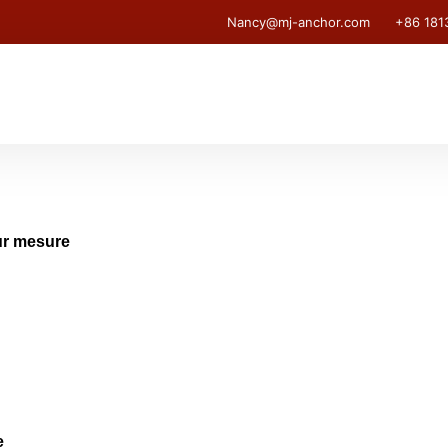
Nancy@mj-anchor.com
+86 181
ur mesure
e