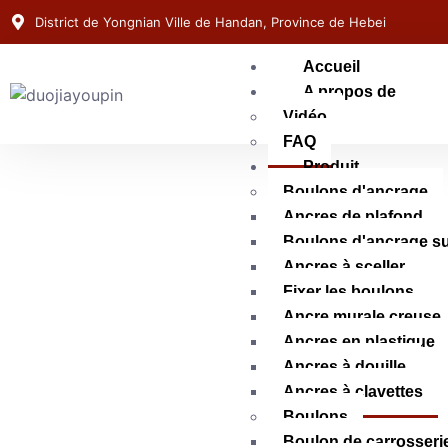
District de Yongnian Ville de Handan, Province de Hebei
Accueil
A propos de
Vidéo
FAQ
Produit
Boulons d'ancrage
Ancres de plafond
Boulons d'ancrage s
Ancres à sceller
Fixer les boulons
Ancre murale creuse
Ancres en plastique
Ancres à douille
Ancres à clavettes
Boulons
Boulon de carrosseri