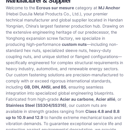
Manufacturer & Supplier
Welcome to the
Ecrous sur mesure
category at
MJ Anchor
(Hebei DuoJia Metal Products Co., Ltd.), your premier
technical manufacturer and global supplier located in Handan
Yongnian, China’s largest fastener production hub. Drawing on
the extensive engineering heritage of our predecessor, the
Yonghong expansion screw factory, we specialize in
producing high-performance
custom nuts
—including non-
standard hex nuts, specialized sleeve nuts, heavy-duty
coupling nuts, and unique slotted or flanged configurations—
specifically engineered for complex structural requirements in
heavy industry, automotive, and renewable energy sectors.
Our custom fastening solutions are precision-manufactured to
comply with or exceed rigorous international standards,
including
GB, DIN, ANSI, and BS
, ensuring seamless
integration into specialized global engineering blueprints.
Fabricated from high-grade
Acier au carbone
,
Acier allié
, or
Stainless Steel (SS304/SS316)
, our custom nuts are
available in strength grades ranging from
Class 4.8 and 8.8
up to 10.9 and 12.9
to handle extreme mechanical loads and
vibration demands. To guarantee exceptional service life and
protection against environmental degradation, we provide