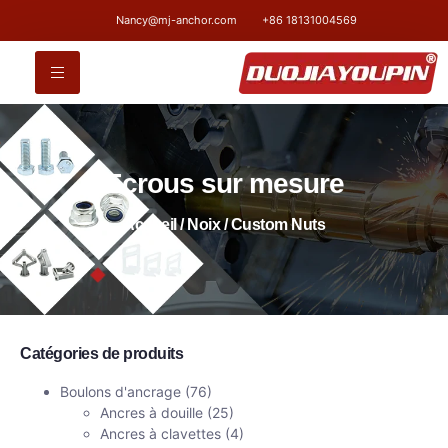
Nancy@mj-anchor.com
+86 18131004569
Ecrous sur mesure
Accueil
/
Noix
/ Custom Nuts
Catégories de produits
Boulons d'ancrage
(76)
Ancres à douille
(25)
Ancres à clavettes
(4)