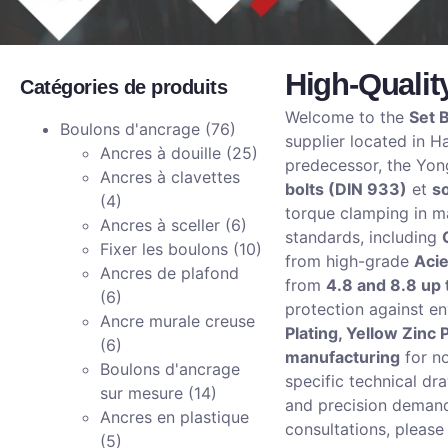
High-Qualit
Catégories de produits
Welcome to the
Set B
Boulons d'ancrage
(76)
supplier located in H
Ancres à douille
(25)
predecessor, the Yo
Ancres à clavettes
bolts (DIN 933)
et
s
(4)
torque clamping in ma
Ancres à sceller
(6)
standards, including
Fixer les boulons
(10)
from high-grade
Acie
Ancres de plafond
from
4.8 and 8.8 up 
(6)
protection against en
Ancre murale creuse
Plating, Yellow Zinc 
(6)
manufacturing
for no
Boulons d'ancrage
specific technical dr
sur mesure
(14)
and precision demands
Ancres en plastique
consultations, pleas
(5)