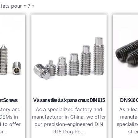
ltats pour « 7 »
et Screws
Vis sans tête à six pans creux DIN 915
DIN 916 
ctory and
As a specialized factory and
As a lea
 OEMs in
manufacturer in China, we offer
manufac
 to offer
our precision-engineered DIN
specializ
or…
915 Dog Po…
str