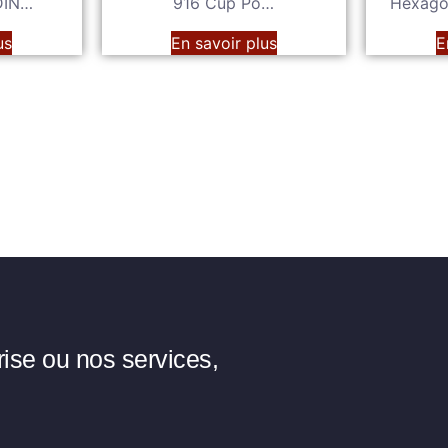
 DIN…
916 Cup Po…
Hexago
us
En savoir plus
E
rise ou nos services,