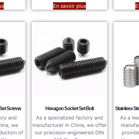
us
En savoir plus
E
Set Screws
Hexagon Socket Set Bolt
Stainless St
ory and
As a specialized factory and
As a lea
hina, we
manufacturer in China, we offer
manufac
oduction of
our precision-engineered DIN
provid