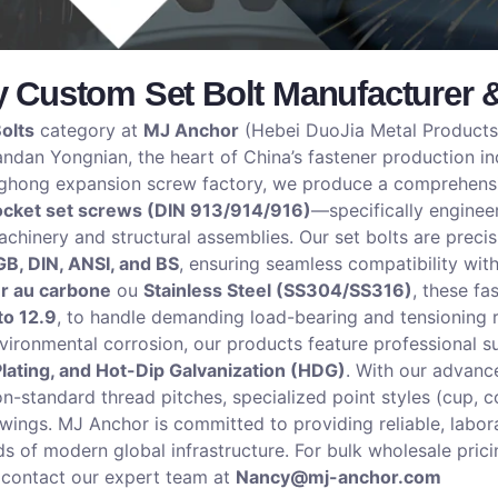
y Custom Set Bolt Manufacturer 
olts
category at
MJ Anchor
(Hebei DuoJia Metal Products 
andan Yongnian, the heart of China’s fastener production in
nghong expansion screw factory, we produce a comprehens
ocket set screws (DIN 913/914/916)
—specifically engineer
chinery and structural assemblies. Our set bolts are preci
GB, DIN, ANSI, and BS
, ensuring seamless compatibility wit
r au carbone
ou
Stainless Steel (SS304/SS316)
, these fa
to 12.9
, to handle demanding load-bearing and tensioning 
vironmental corrosion, our products feature professional 
Plating, and Hot-Dip Galvanization (HDG)
. With our advanc
n-standard thread pitches, specialized point styles (cup, 
awings. MJ Anchor is committed to providing reliable, labo
 of modern global infrastructure. For bulk wholesale pricin
e contact our expert team at
Nancy@mj-anchor.com