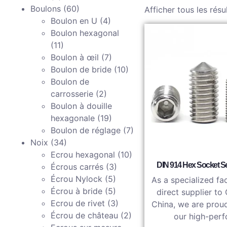
Boulons
(60)
Afficher tous les résu
Boulon en U
(4)
Boulon hexagonal
(11)
Boulon à œil
(7)
Boulon de bride
(10)
Boulon de
carrosserie
(2)
Boulon à douille
hexagonale
(19)
Boulon de réglage
(7)
Noix
(34)
Ecrou hexagonal
(10)
DIN 914 Hex Socket S
Écrous carrés
(3)
Écrou Nylock
(5)
As a specialized fa
Écrou à bride
(5)
direct supplier to
Ecrou de rivet
(3)
China, we are proud
Écrou de château
(2)
our high-perf