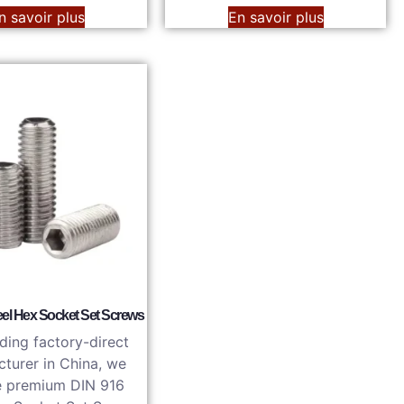
n savoir plus
En savoir plus
eel Hex Socket Set Screws
ding factory-direct
turer in China, we
e premium DIN 916