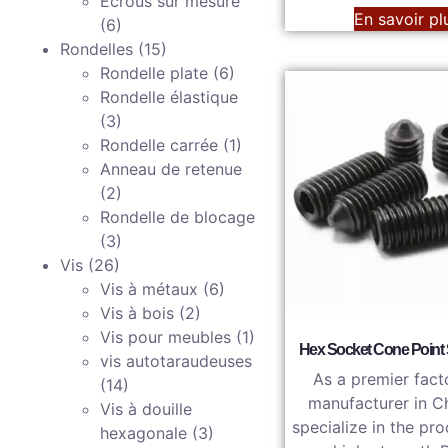
Ecrous sur mesure
En savoir pl
(6)
Rondelles
(15)
Rondelle plate
(6)
Rondelle élastique
(3)
Rondelle carrée
(1)
Anneau de retenue
(2)
Rondelle de blocage
(3)
Vis
(26)
Vis à métaux
(6)
Vis à bois
(2)
Vis pour meubles
(1)
Hex Socket Cone Point 
vis autotaraudeuses
As a premier fact
(14)
manufacturer in C
Vis à douille
specialize in the pr
hexagonale
(3)