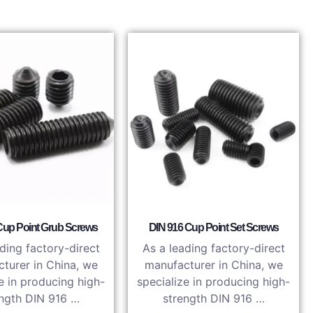
Cup Point Grub Screws
DIN 916 Cup Point Set Screws
ding factory-direct
As a leading factory-direct
turer in China, we
manufacturer in China, we
e in producing high-
specialize in producing high-
ength DIN 916 …
strength DIN 916 …