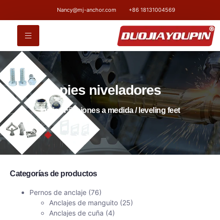
Nancy@mj-anchor.com
+86 18131004569
pies niveladores
Inicio
/
Fijaciones a medida
/ leveling feet​
Categorías de productos
Pernos de anclaje
(76)
Anclajes de manguito
(25)
Anclajes de cuña
(4)