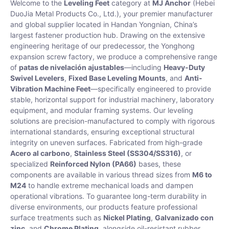
Welcome to the
Leveling Feet
category at
MJ Anchor
(Hebei
DuoJia Metal Products Co., Ltd.), your premier manufacturer
and global supplier located in Handan Yongnian, China’s
largest fastener production hub. Drawing on the extensive
engineering heritage of our predecessor, the Yonghong
expansion screw factory, we produce a comprehensive range
of
patas de nivelación ajustables
—including
Heavy-Duty
Swivel Levelers
,
Fixed Base Leveling Mounts
, and
Anti-
Vibration Machine Feet
—specifically engineered to provide
stable, horizontal support for industrial machinery, laboratory
equipment, and modular framing systems. Our leveling
solutions are precision-manufactured to comply with rigorous
international standards, ensuring exceptional structural
integrity on uneven surfaces. Fabricated from high-grade
Acero al carbono
,
Stainless Steel (SS304/SS316)
, or
specialized
Reinforced Nylon (PA66)
bases, these
components are available in various thread sizes from
M6 to
M24
to handle extreme mechanical loads and dampen
operational vibrations. To guarantee long-term durability in
diverse environments, our products feature professional
surface treatments such as
Nickel Plating
,
Galvanizado con
zinc
, and
Chrome Plating
, alongside oil-resistant rubber