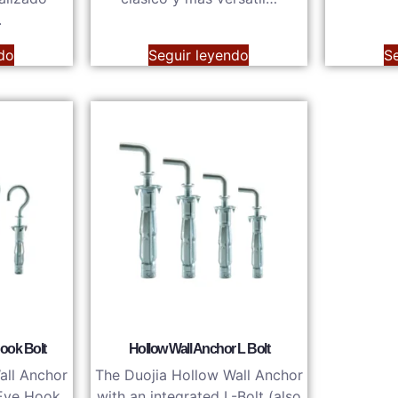
.
do
Seguir leyendo
S
ook Bolt
Hollow Wall Anchor L Bolt
all Anchor
The Duojia Hollow Wall Anchor
 Eye Hook
with an integrated L-Bolt (also