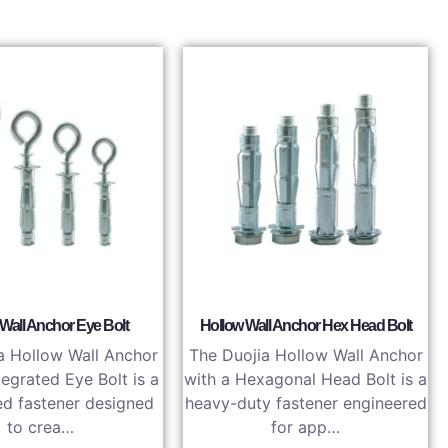
Wall Anchor Eye Bolt
Hollow Wall Anchor Hex Head Bolt
a Hollow Wall Anchor
The Duojia Hollow Wall Anchor
tegrated Eye Bolt is a
with a Hexagonal Head Bolt is a
ed fastener designed
heavy-duty fastener engineered
to crea…
for app…