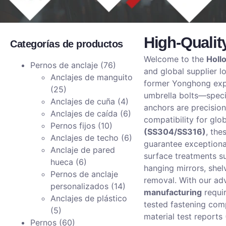
High-Qualit
Categorías de productos
Welcome to the
Holl
Pernos de anclaje
(76)
and global supplier l
Anclajes de manguito
former Yonghong exp
(25)
umbrella bolts—specif
Anclajes de cuña
(4)
anchors are precisio
Anclajes de caída
(6)
compatibility for glob
Pernos fijos
(10)
(SS304/SS316)
, the
Anclajes de techo
(6)
guarantee exceptional
Anclaje de pared
surface treatments s
hueca
(6)
hanging mirrors, shel
Pernos de anclaje
removal
.
With our ad
personalizados
(14)
manufacturing
requir
Anclajes de plástico
tested fastening com
(5)
material test reports
Pernos
(60)