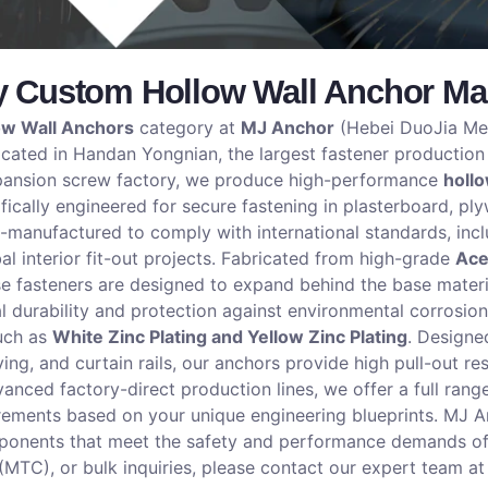
y Custom Hollow Wall Anchor Man
ow Wall Anchors
category at
MJ Anchor
(Hebei DuoJia Meta
ocated in Handan Yongnian, the largest fastener production
ansion screw factory, we produce high-performance
hollo
ically engineered for secure fastening in plasterboard, pl
n-manufactured to comply with international standards, inc
al interior fit-out projects
.
Fabricated from high-grade
Ace
se fasteners are designed to expand behind the base materi
 durability and protection against environmental corrosion 
uch as
White Zinc Plating and Yellow Zinc Plating
.
Designed
ving, and curtain rails, our anchors provide high pull-out r
vanced factory-direct production lines, we offer a full ra
ements based on your unique engineering blueprints
.
MJ An
ponents that meet the safety and performance demands of
 (MTC), or bulk inquiries, please contact our expert team a