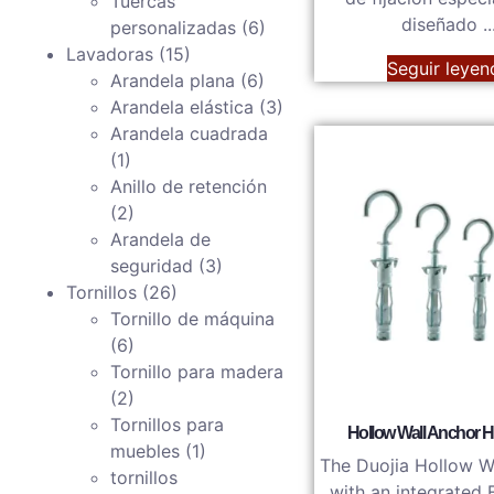
Tuercas
diseñado ..
personalizadas
(6)
Lavadoras
(15)
Seguir leyen
Arandela plana
(6)
Arandela elástica
(3)
Arandela cuadrada
(1)
Anillo de retención
(2)
Arandela de
seguridad
(3)
Tornillos
(26)
Tornillo de máquina
(6)
Tornillo para madera
(2)
Tornillos para
Hollow Wall Anchor H
muebles
(1)
The Duojia Hollow W
tornillos
with an integrated