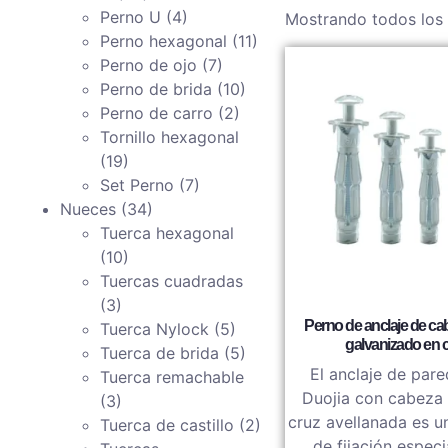
Perno U
(4)
Mostrando todos los 
Perno hexagonal
(11)
Perno de ojo
(7)
Perno de brida
(10)
Perno de carro
(2)
Tornillo hexagonal
(19)
Set Perno
(7)
Nueces
(34)
Tuerca hexagonal
(10)
Tuercas cuadradas
(3)
Perno de anclaje de ca
Tuerca Nylock
(5)
galvanizado en 
Tuerca de brida
(5)
El anclaje de par
Tuerca remachable
Duojia con cabeza 
(3)
cruz avellanada es u
Tuerca de castillo
(2)
de fijación espec