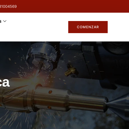
31004569
s
COMENZAR
ca