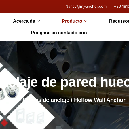
Nancy@mj-anchor.com
+86 181
Acerca de
Producto
Recurso
Póngase en contacto con
nclaje de pared hue
Inicio
/
Pernos de anclaje
/ Hollow Wall Anchor