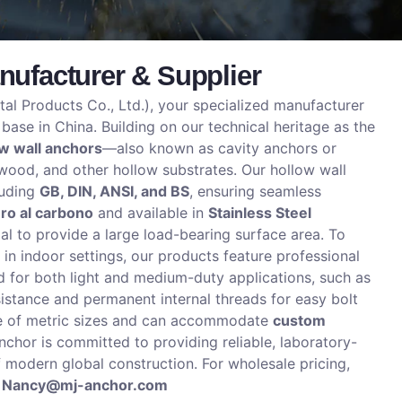
ufacturer & Supplier
l Products Co., Ltd.), your specialized manufacturer
 base in China
.
Building on our technical heritage as the
w wall anchors
—also known as cavity anchors or
ywood, and other hollow substrates
.
Our hollow wall
luding
GB, DIN, ANSI, and BS
, ensuring seamless
ro al carbono
and available in
Stainless Steel
al to provide a large load-bearing surface area
.
To
in indoor settings, our products feature professional
 for both light and medium-duty applications, such as
esistance and permanent internal threads for easy bolt
nge of metric sizes and can accommodate
custom
chor is committed to providing reliable, laboratory-
 modern global construction
.
For wholesale pricing,
t
Nancy@mj-anchor.com