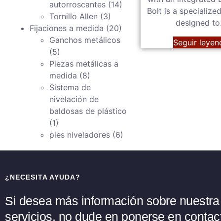
autorroscantes
(14)
Bolt is a specialize
Tornillo Allen
(3)
designed t
Fijaciones a medida
(20)
Ganchos metálicos
Seguir leyen
(5)
Piezas metálicas a
medida
(8)
Sistema de
nivelación de
baldosas de plástico
(1)
pies niveladores
(6)
¿NECESITA AYUDA?
Si desea más información sobre nuestra
servicios, no dude en ponerse en contac