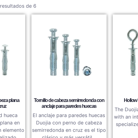
resultados de 6
beza plana
Tornillo de cabeza semirredonda con
Hollow 
cruz
anclaje para paredes huecas
The Duoji
ed hueca
El anclaje para paredes huecas
with an in
plana en
Duojia con perno de cabeza
specializ
n elemento
semirredonda en cruz es el tipo
ializado
clásico y más versátil…