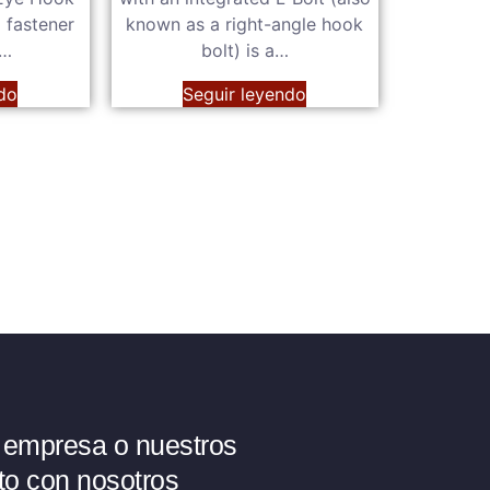
d fastener
known as a right-angle hook
o…
bolt) is a…
do
Seguir leyendo
 empresa o nuestros
to con nosotros