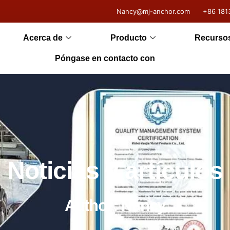
Nancy@mj-anchor.com
+86 181
Acerca de
Producto
Recurso
Póngase en contacto con
Noticias y artículos
Author:
Nancy