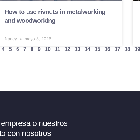
How to use rivnuts in metalworking
and woodworking
Nancy
mayo 8, 2026
4
5
6
7
8
9
10
11
12
13
14
15
16
17
18
1
 empresa o nuestros
to con nosotros