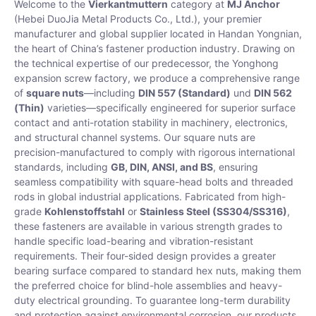
Welcome to the
Vierkantmuttern
category at
MJ Anchor
(Hebei DuoJia Metal Products Co., Ltd.), your premier
manufacturer and global supplier located in Handan Yongnian,
the heart of China’s fastener production industry. Drawing on
the technical expertise of our predecessor, the Yonghong
expansion screw factory, we produce a comprehensive range
of
square nuts
—including
DIN 557 (Standard)
und
DIN 562
(Thin)
varieties—specifically engineered for superior surface
contact and anti-rotation stability in machinery, electronics,
and structural channel systems. Our square nuts are
precision-manufactured to comply with rigorous international
standards, including
GB, DIN, ANSI, and BS
, ensuring
seamless compatibility with square-head bolts and threaded
rods in global industrial applications. Fabricated from high-
grade
Kohlenstoffstahl
or
Stainless Steel (SS304/SS316)
,
these fasteners are available in various strength grades to
handle specific load-bearing and vibration-resistant
requirements. Their four-sided design provides a greater
bearing surface compared to standard hex nuts, making them
the preferred choice for blind-hole assemblies and heavy-
duty electrical grounding. To guarantee long-term durability
and protection against environmental corrosion, our products