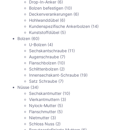
Drop-In-Anker
(6)
Bolzen befestigen
(10)
Deckenverankerungen
(6)
Hohlwanddübel
(6)
Kundenspezifische Ankerbolzen
(14)
Kunststoffdübel
(5)
Bolzen
(60)
U-Bolzen
(4)
Sechskantschraube
(11)
Augenschraube
(7)
Flanschbolzen
(10)
Schlittenbolzen
(2)
Innensechskant-Schraube
(19)
Satz Schraube
(7)
Nüsse
(34)
Sechskantmutter
(10)
Vierkantmuttern
(3)
Nylock-Mutter
(5)
Flanschmutter
(5)
Nietmutter
(3)
Schloss Nuss
(2)
Benutzerdefinierte Muttern
(6)