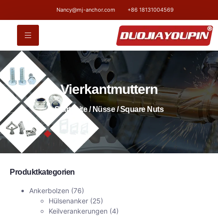
Nancy@mj-anchor.com
+86 18131004569
Vierkantmuttern
Startseite
/
Nüsse
/ Square Nuts
Produktkategorien
Ankerbolzen
(76)
Hülsenanker
(25)
Keilverankerungen
(4)