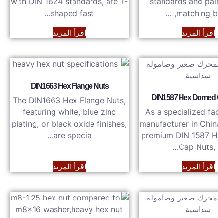
with DIN 1624 standards, are T-
standards and pai
shaped fast…
matching bol
اقرأ المزيد
اقرأ المزيد
DIN1663 Hex Flange Nuts
DIN1587 Hex Domed 
The DIN1663 Hex Flange Nuts,
featuring white, blue zinc
As a specialized fa
plating, or black oxide finishes,
manufacturer in Chin
are specia…
premium DIN 1587 
Cap Nuts, a
اقرأ المزيد
اقرأ المزيد