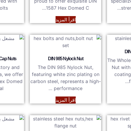
red with
proud to offer exquisite DIN
specializ
ts, …
1587 Hex Domed C…
stre
اقرأ المزيد
DIN
Cap Nuts
DIN 985 Nylock Nut
The Whole
ctory and
The DIN 985 Nylock Nut,
Nut with
a, we offer
featuring white zinc plating on
coating
Hex Domed
carbon steel, represents a high-
l…
performance …
اقرأ المزيد