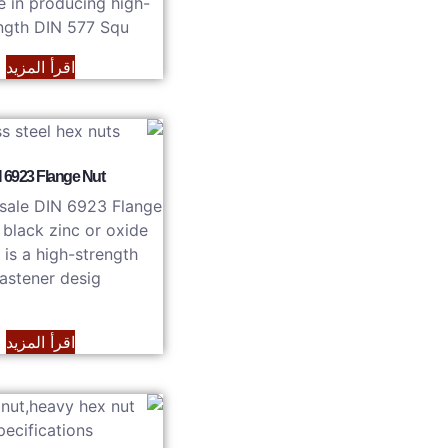
e in producing high-
ngth DIN 577 Squ…
اقرأ المزيد
 6923 Flange Nut
sale DIN 6923 Flange
 black zinc or oxide
 is a high-strength
fastener desig…
اقرأ المزيد