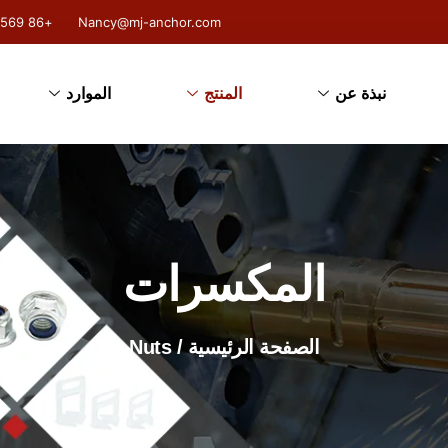
+86 18131004569
Nancy@mj-anchor.com
نبذة عن
المنتج
الموارد
المكسرات
الصفحة الرئيسية
/ Nuts