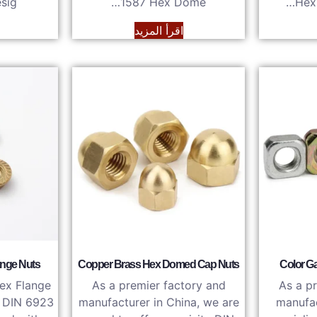
sig…
1587 Hex Dome…
Hex 
اقرأ المزيد
ange Nuts
Copper Brass Hex Domed Cap Nuts
Color G
ex Flange
As a premier factory and
As a p
h DIN 6923
manufacturer in China, we are
manufac