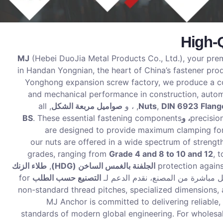
High-
(Hebei DuoJia Metal Products Co., Ltd.), your pre
in Handan Yongnian, the heart of China’s fastener prod
Yonghong expansion screw factory, we produce a comp
and mechanical performance in construction, autom
DIN 6923 Flang
,
Nuts
, ، و
صواميل مربعة الشكل
, all
. These essential fastening components
precisio
are designed to provide maximum clamping forc
, our nuts are offered in a wide spectrum of strengt
grades, ranging from
Grade 4 and 8 to 10 and 12
, 
protection again
الجلفنة بالغمس الساخن (HDG)
,
طلاء الزنك
مل مباشرة من المصنع، نقدم الدعم لـ
التصنيع حسب الطلب
for
non-standard thread pitches, specialized dimensions, 
MJ Anchor is committed to delivering reliable
standards of modern global engineering. For wholesale