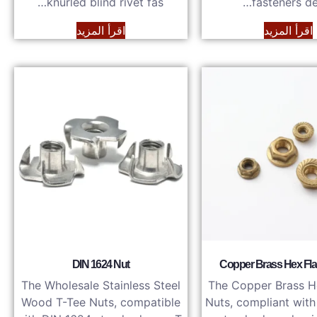
knurled blind rivet fas…
fasteners de
اقرأ المزيد
اقرأ المزيد
DIN 1624 Nut
Copper Brass Hex Fl
The Wholesale Stainless Steel
The Copper Brass H
Wood T-Tee Nuts, compatible
Nuts, compliant wit