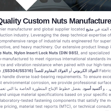
Quality Custom Nuts Manufacture
الفئة في
مذيع MJ
mier manufacturer and global supplier located
uction industry. Leveraging the deep technical expertise o
rehensive range of industrial nuts engineered for superio
otive, and heavy machinery. Our extensive product lineup 
e Nuts
,
Nylon Insert Lock Nuts (DIN 985)
, and specialize
n-manufactured to meet rigorous international standards i
e and vibration resistance when paired with our high-tensi
Fabri
الفولاذ الكربوني
أو
الفولاذ المقاوم للصدأ (SS304/SS316)
h
to handle diverse load-bearing requirements. To ensure exce
st environmental corrosion, we provide professional surfac
, ، و
أكسيد أسود
. بفضل خطوط الإنتاج المتطورة الخاصة بنا التي تع
and unique material specifications based on your specific e
, laboratory-tested fastening components that satisfy the 
 pricing, material test reports (MTC), or technical consult