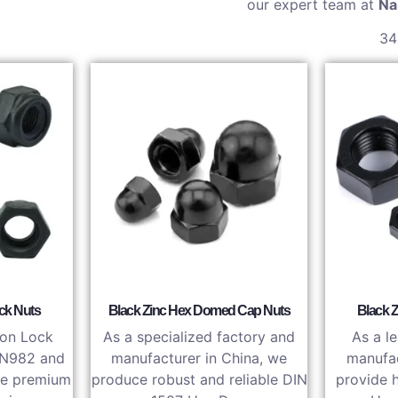
our expert team at
Na
ck Nuts
Black Zinc Hex Domed Cap Nuts
Black 
lon Lock
As a specialized factory and
As a l
IN982 and
manufacturer in China, we
manufac
re premium
produce robust and reliable DIN
provide 