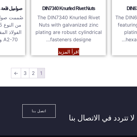
DIN6
DIN7340 Knurled Rivet Nuts
صواميل قلعة مشقو
The DIN6
The DIN7340 Knurled Rivet
صُممت صوام
Nuts with galvanized zinc
featurin
plati
plating are robust cylindrical
الفولاذ الم
hexa
fasteners designe…
A2-70 وA4-80، بدقة عالية...
اقرأ المزيد
←
3
2
1
اتصل بنا
ا تتردد في الاتصال بنا