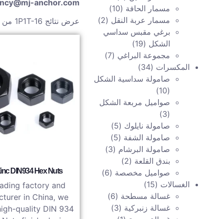
ncy@mj-anchor.com
مسمار الحافة
(10)
مسمار عربة النقل
(2)
عرض نتائج 1P1T-16 من 34
برغي مقبس سداسي
الشكل
(19)
مجموعة البراغي
(7)
المكسرات
(34)
صامولة سداسية الشكل
(10)
صواميل مربعة الشكل
(3)
صامولة نايلوك
(5)
صامولة الشفة
(5)
صامولة البرشام
(3)
بندق القلعة
(2)
Zinc DIN934 Hex Nuts
صواميل مخصصة
(6)
الغسالات
(15)
eading factory and
غسالة مسطحة
(6)
turer in China, we
غسالة زنبركية
(3)
high-quality DIN 934