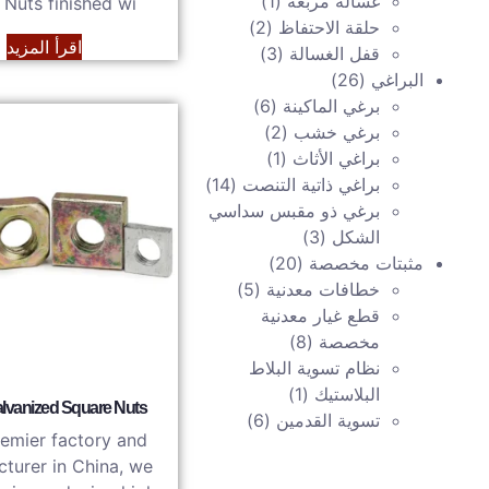
غسالة مربعة
(1)
Nuts finished wi…
حلقة الاحتفاظ
(2)
اقرأ المزيد
قفل الغسالة
(3)
البراغي
(26)
برغي الماكينة
(6)
برغي خشب
(2)
براغي الأثاث
(1)
براغي ذاتية التنصت
(14)
برغي ذو مقبس سداسي
الشكل
(3)
مثبتات مخصصة
(20)
خطافات معدنية
(5)
قطع غيار معدنية
مخصصة
(8)
نظام تسوية البلاط
البلاستيك
(1)
alvanized Square Nuts
تسوية القدمين
(6)
remier factory and
turer in China, we