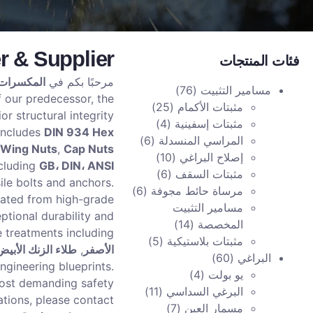
r & Supplier
فئات المنتجات
مرحبًا بكم في
المكسرات
مسامير التثبيت
(76)
f our predecessor, the
مثبتات الأكمام
(25)
r structural integrity
مثبتات إسفينية
(4)
includes
DIN 934 Hex
المراسي المنسدلة
(6)
d
Wing Nuts
,
Cap Nuts
إصلاح البراغي
(10)
GB، DIN، ANSI، وBS
ncluding
مثبتات السقف
(6)
le bolts and anchors.
مرساة حائط مجوفة
(6)
cated from high-grade
مسامير التثبيت
ptional durability and
المخصصة
(14)
e treatments including
مثبتات بلاستيكية
(5)
الأصفر
,
طلاء الزنك الأبيض
البراغي
(60)
ngineering blueprints.
يو بولت
(4)
most demanding safety
البرغي السداسي
(11)
ations, please contact
مسمار العين
(7)