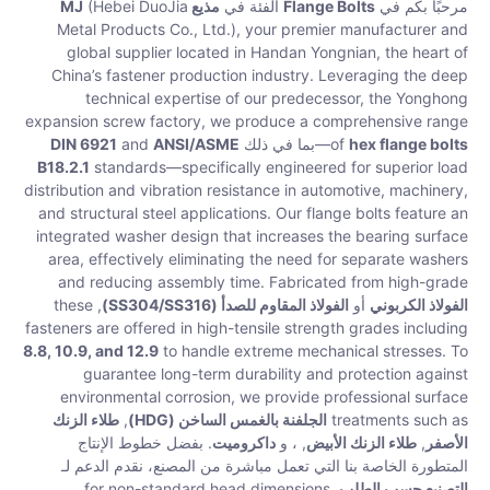
مرحبًا بكم في
Flange Bolts
الفئة في
مذيع MJ
(Hebei DuoJia
Metal Products Co., Ltd.), your premier manufacturer and
global supplier located in Handan Yongnian, the heart of
China’s fastener production industry. Leveraging the deep
technical expertise of our predecessor, the Yonghong
expansion screw factory, we produce a comprehensive range
hex flange bolts
of
—بما في ذلك
ANSI/ASME
and
DIN 6921
B18.2.1
standards—specifically engineered for superior load
distribution and vibration resistance in automotive, machinery,
and structural steel applications. Our flange bolts feature an
integrated washer design that increases the bearing surface
area, effectively eliminating the need for separate washers
and reducing assembly time. Fabricated from high-grade
الفولاذ الكربوني
أو
الفولاذ المقاوم للصدأ (SS304/SS316)
, these
fasteners are offered in high-tensile strength grades including
8.8, 10.9, and 12.9
to handle extreme mechanical stresses. To
guarantee long-term durability and protection against
environmental corrosion, we provide professional surface
treatments such as
الجلفنة بالغمس الساخن (HDG)
,
طلاء الزنك
الأصفر
,
طلاء الزنك الأبيض
, ، و
داكروميت
. بفضل خطوط الإنتاج
المتطورة الخاصة بنا التي تعمل مباشرة من المصنع، نقدم الدعم لـ
التصنيع حسب الطلب
for non-standard head dimensions,