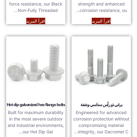
force resistance, our Black
strength and enhanced
Non-Fully Threaded…
corrosion resistance, ou…
اقرأ المزيد
اقرأ المزيد
برغي ذو رأس سداسي وشفة
Hot dip galvanized hex flange bolts
Built for maximum durability
Engineered for advanced
in the most severe outdoor
corrosion protection without
and industrial environments,
compromising material
our Hot Dip Gal…
integrity, our Dacromet C…