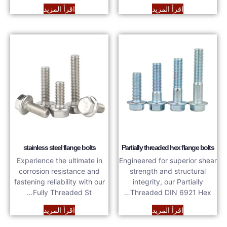
اقرأ المزيد
اقرأ المزيد
stainless steel flange bolts
Partially threaded hex flange bolts
Experience the ultimate in
Engineered for superior shear
corrosion resistance and
strength and structural
fastening reliability with our
integrity, our Partially
Fully Threaded St…
Threaded DIN 6921 Hex…
اقرأ المزيد
اقرأ المزيد