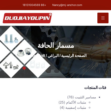
+86 18131004569
Nancy@mj-anchor.com
مسمار الحافة
الصفحة الرئيسية
/
البراغي
/ Flange Bolt
فئات المنتجات
مسامير التثبيت
(76)
مثبتات الأكمام
(25)
مثبتات إسفينية
(4)