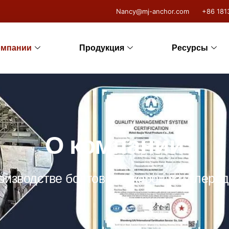
Nancy@mj-anchor.com
+86 181
омпании
Продукция
Ресурсы
О компании
изводстве болтов и анкеров из углеро