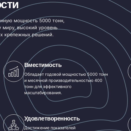
ости
енную мощность 5000 тонн,
у миру, высокий уровень
х крепежных решений.
Вместимость
Обладает годовой мощностью 5000 тонн
и месячной производительностью 400
тонн для эффективного
масштабирования.
Удовлетворенность
Достижение показателей