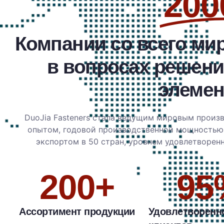
200
Компании со всего ми
в вопросах решен
элемен
DuoJia Fasteners стала ведущим мировым произ
опытом, годовой производственной мощностью 
экспортом в 50 стран, уровнем удовлетворен
200
+
95
Ассортимент продукции
Удовлетворенн