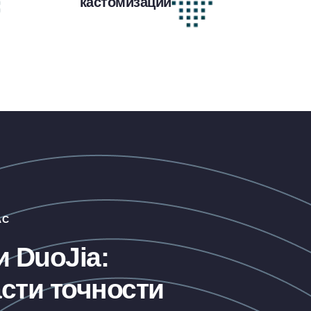
кастомизации
АС
 DuoJia:
сти точности