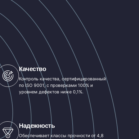
Качество
Контроль качества, сертифицированный
по ISO 9001, с проверками 100% и
уровнем дефектов ниже 0,1%.
Надежность
Обеспечивает классы прочности от 4,8