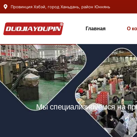
Провинция Хэбэй, город Ханьдань, район Юннянь
Главная
О к
Мы специализируемся на про