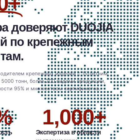
0+
ра доверяют DUOJIA
ий по крепежным
там.
водителем крепежных изделий с 15-летним
5000 тонн, более 200 видами продукции,
ности 95% и множеством сертификатов.
%
1,000
+
ость
Экспертиза в области