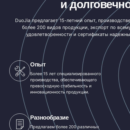
и долговечн
DuoJia предлагает 15-летний опыт, производств
более 200 видов продукции, экспорт по всем
удовлетворенности и сертификаты надежны
Опыт
Более 15 лет специализированного
производства, обеспечивающего
превосходную стабильность и
инновационность продукции.
Разнообразие
Предлагаем более 200 различных