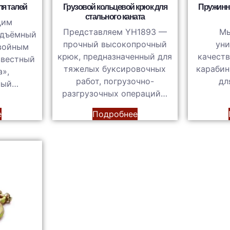
ля талей
Грузовой кольцевой крюк для
Пружинн
стального каната
дим
Представляем YH1893 —
Мы
одъёмный
прочный высокопрочный
уни
двойным
крюк, предназначенный для
качест
звестный
тяжелых буксировочных
карабин
а»,
работ, погрузочно-
дл
ный…
разгрузочных операций…
е
Подробнее