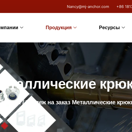
Nancy@mj-anchor.com
+86 181
омпании
Продукция
Ресурсы
еталлические крю
Главная
/
Крепеж на заказ
Металлические крюк