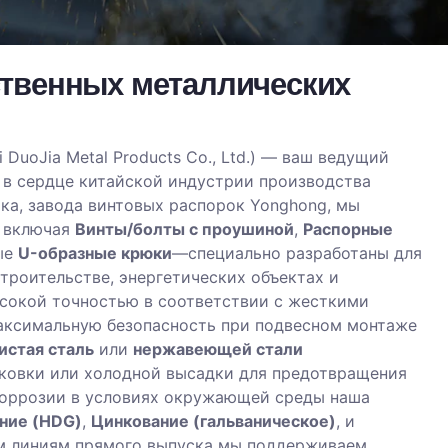
ственных металлических
 DuoJia Metal Products Co., Ltd.) — ваш ведущий
 в сердце китайской индустрии производства
ка, завода винтовых распорок Yonghong, мы
 включая
Винты/болты с проушиной
,
Распорные
ые
U-образные крюки
—специально разработаны для
троительстве, энергетических объектах и
ысокой точностью в соответствии с жесткими
максимальную безопасность при подвесном монтаже
истая сталь
или
нержавеющей стали
 ковки или холодной высадки для предотвращения
 коррозии в условиях окружающей среды наша
ние (HDG)
,
Цинкование (гальваническое)
, и
м линиям прямого выпуска мы поддерживаем