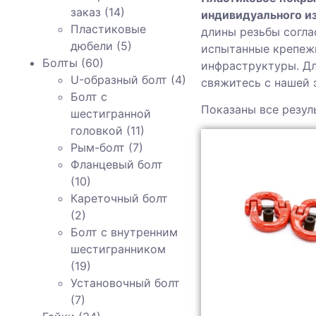
заказ
(14)
индивидуального и
Пластиковые
длины резьбы согла
дюбели
(5)
испытанные крепеж
Болты
(60)
инфраструктуры. Дл
U-образный болт
(4)
свяжитесь с нашей 
Болт с
Показаны все резул
шестигранной
головкой
(11)
Рым-болт
(7)
Фланцевый болт
(10)
Кареточный болт
(2)
Болт с внутренним
шестигранником
(19)
Установочный болт
(7)