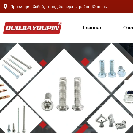
Провинция Хэбэй, город Ханьдань, район Юннянь
Главная
О к
М