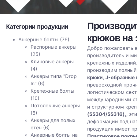
Производи
Категории продукции
крюков на 
Анкерные болты
(76)
Распорные анкеры
Добро пожаловать 
(25)
производитель и ми
Клиновые анкеры
крепежных изделий.
(4)
производим полный
Анкеры типа "Drop
крюки
,
J-образные 
In"
(6)
превосходной прочн
Крепежные болты
логистическом сект
(10)
международными ст
Потолочные анкеры
и структурном креп
(6)
(SS304/SS316),
, э
Анкеры для полых
деформации под наг
стен
(6)
продукция имеет п
Анкерные болты на
Пластиковое покры