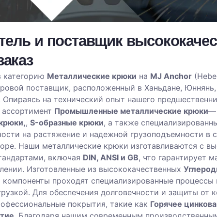
тель и поставщик высококаче
заказ
в категорию
Металлические крюки
на
MJ Anchor
(Hebei
ровой поставщик, расположенный в Ханьдане, Юннянь,
 Опираясь на технический опыт нашего предшественни
 ассортимент
Промышленные металлические крюки
—
крюки,
,
S-образные крюки
, а также специализированн
ости на растяжение и надежной грузоподъемности в с
оре. Наши металлические крюки изготавливаются с в
андартами, включая
DIN, ANSI и GB
, что гарантирует 
лении. Изготовленные из высококачественных
Углерод
ти компоненты проходят специализированные процессы
рузкой. Для обеспечения долговечности и защиты от
рофессиональные покрытия, такие как
Горячее цинкова
тие
. Благодаря нашим современным производственны