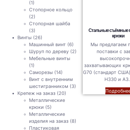
(1)
Стопорное кольцо
(2)
Стопорная шайба
(3)
Стальные съёмные 
крюки
Винты
(26)
Мы предлагаем 
Машинный винт
(6)
поставки с за
Шуруп по дереву
(2)
высокопроч
Мебельные винты
захватывающих кр
(1)
G70 (стандарт США)
Саморезы
(14)
H330 и A3..
Винт с внутренним
шестигранником
(3)
Подробне
Крепеж на заказ
(20)
Металлические
крюки
(5)
Металлические
изделия на заказ
(8)
Пластиковая