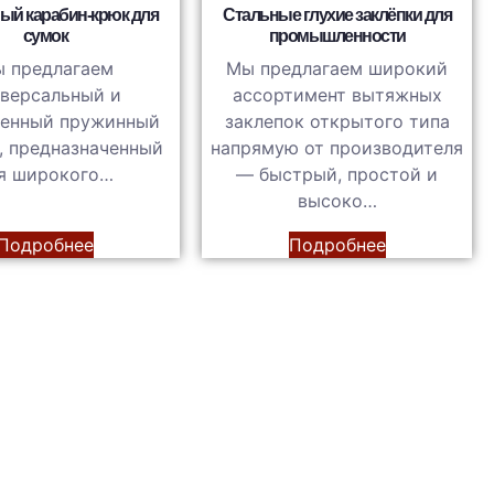
ый карабин-крюк для
Стальные глухие заклёпки для
сумок
промышленности
 предлагаем
Мы предлагаем широкий
версальный и
ассортимент вытяжных
венный пружинный
заклепок открытого типа
, предназначенный
напрямую от производителя
я широкого…
— быстрый, простой и
высоко…
Подробнее
Подробнее