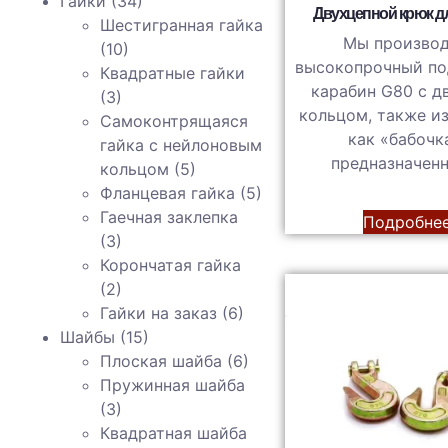
Гайки
(34)
Двухцепной крюк д
Шестигранная гайка
Мы произво
(10)
высокопрочный п
Квадратные гайки
карабин G80 с 
(3)
кольцом, также и
Самоконтрящаяся
как «бабочк
гайка с нейлоновым
предназначен
кольцом
(5)
Фланцевая гайка
(5)
Гаечная заклепка
Подробне
(3)
Корончатая гайка
(2)
Гайки на заказ
(6)
Шайбы
(15)
Плоская шайба
(6)
Пружинная шайба
(3)
Квадратная шайба