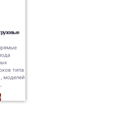
грузовые
прямые
вода
ных
юков типа
, моделей
.
е