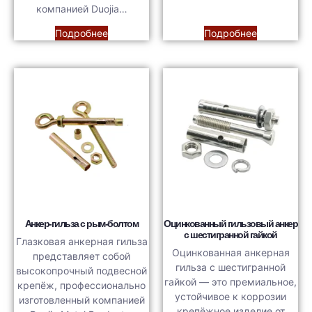
компанией Duojia…
Подробнее
Подробнее
Анкер-гильза с рым-болтом
Оцинкованный гильзовый анкер
с шестигранной гайкой
Глазковая анкерная гильза
Оцинкованная анкерная
представляет собой
гильза с шестигранной
высокопрочный подвесной
гайкой — это премиальное,
крепёж, профессионально
устойчивое к коррозии
изготовленный компанией
крепёжное изделие от