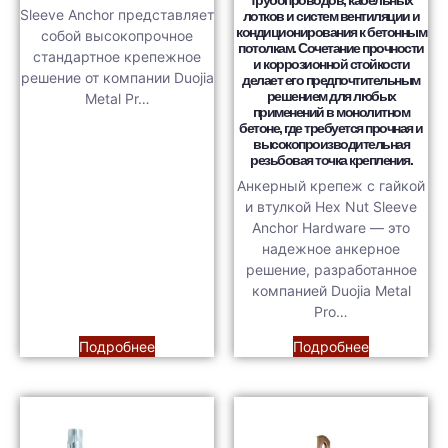
трубопроводов, кабельных
Sleeve Anchor представляет
лотков и систем вентиляции и
кондиционирования к бетонным
собой высокопрочное
потолкам. Сочетание прочности
стандартное крепежное
и коррозионной стойкости
решение от компании Duojia
делает его предпочтительным
решением для любых
Metal Pr…
применений в монолитном
бетоне, где требуется прочная и
высокопроизводительная
резьбовая точка крепления.
Анкерный крепеж с гайкой
и втулкой Hex Nut Sleeve
Anchor Hardware — это
надежное анкерное
решение, разработанное
компанией Duojia Metal
Pro…
Подробнее
Подробнее