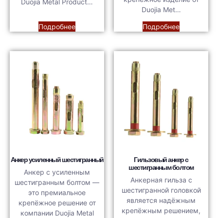
Duojia Metal Product…
Duojia Met…
Подробнее
Подробнее
Анкер усиленный шестигранный
Гильзовый анкер с
шестигранным болтом
Анкер с усиленным
Анкерная гильза с
шестигранным болтом —
шестигранной головкой
это премиальное
является надёжным
крепёжное решение от
крепёжным решением,
компании Duojia Metal