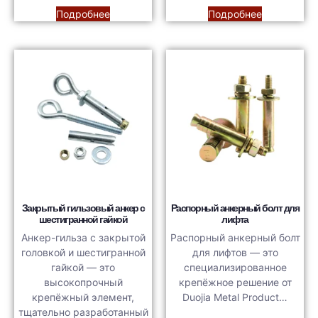
Подробнее
Подробнее
Закрытый гильзовый анкер с
Распорный анкерный болт для
шестигранной гайкой
лифта
Анкер-гильза с закрытой
Распорный анкерный болт
головкой и шестигранной
для лифтов — это
гайкой — это
специализированное
высокопрочный
крепёжное решение от
крепёжный элемент,
Duojia Metal Product…
тщательно разработанный