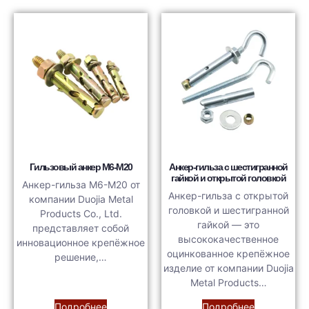
Гильзовый анкер M6-M20
Анкер-гильза с шестигранной
гайкой и открытой головкой
Анкер-гильза M6-M20 от
Анкер-гильза с открытой
компании Duojia Metal
головкой и шестигранной
Products Co., Ltd.
гайкой — это
представляет собой
высококачественное
инновационное крепёжное
оцинкованное крепёжное
решение,…
изделие от компании Duojia
Metal Products…
Подробнее
Подробнее