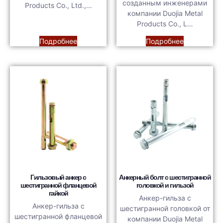
созданным инженерами
Products Co., Ltd.,…
компании Duojia Metal
Products Co., L…
Подробнее
Подробнее
Гильзовый анкер с
Анкерный болт с шестигранной
шестигранной фланцевой
головкой и гильзой
гайкой
Анкер-гильза с
Анкер-гильза с
шестигранной головкой от
шестигранной фланцевой
компании Duojia Metal