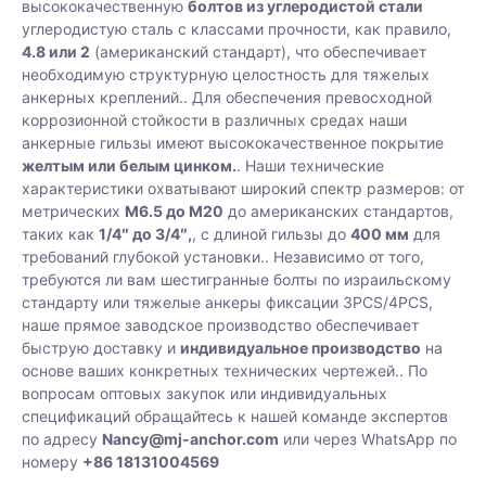
высококачественную
болтов из углеродистой стали
углеродистую сталь с классами прочности, как правило,
4.8 или 2
(американский стандарт), что обеспечивает
необходимую структурную целостность для тяжелых
анкерных креплений.
.
Для обеспечения превосходной
коррозионной стойкости в различных средах наши
анкерные гильзы имеют высококачественное покрытие
желтым или белым цинком.
.
Наши технические
характеристики охватывают широкий спектр размеров: от
метрических
M6.5 до M20
до американских стандартов,
таких как
1/4″ до 3/4″,
, с длиной гильзы до
400 мм
для
требований глубокой установки.
.
Независимо от того,
требуются ли вам шестигранные болты по израильскому
стандарту или тяжелые анкеры фиксации 3PCS/4PCS,
наше прямое заводское производство обеспечивает
быструю доставку и
индивидуальное производство
на
основе ваших конкретных технических чертежей.
.
По
вопросам оптовых закупок или индивидуальных
спецификаций обращайтесь к нашей команде экспертов
по адресу
Nancy@mj-anchor.com
или через WhatsApp по
номеру
+86 18131004569