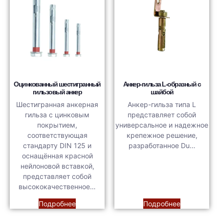
Оцинкованный шестигранный
Анкер-гильза L-образный с
гильзовый анкер
шайбой
Шестигранная анкерная
Анкер-гильза типа L
гильза с цинковым
представляет собой
покрытием,
универсальное и надежное
соответствующая
крепежное решение,
стандарту DIN 125 и
разработанное Du…
оснащённая красной
нейлоновой вставкой,
представляет собой
высококачественное…
Подробнее
Подробнее